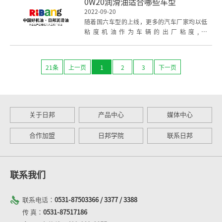
0W20润滑油适合哪些车型
2022-09-20
随着国六车型的上线，更多的汽车厂家均以低
粘度机油作为车辆的出厂粘度,即
5W30,5W20,0W20,对于日本丰田,本田,尼桑,马
自达,三菱,韩国起亚现
21条
上一页
1
2
3
下一页
关于日邦
产品中心
媒体中心
合作加盟
日邦学院
联系日邦
联系我们
联系电话：
0531-87503366 / 3377 / 3388
传 真：
0531-87517186